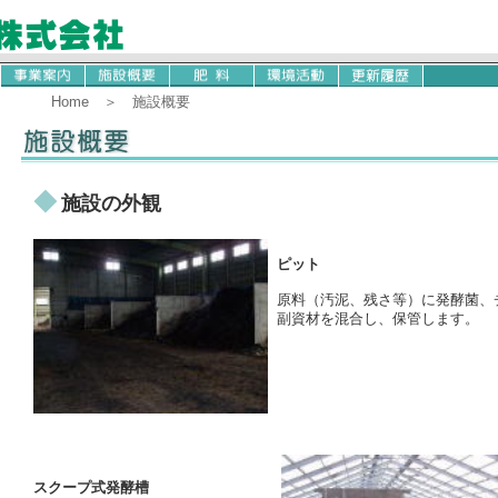
Home
＞ 施設概要
◆
施設の外観
ピット
原料（汚泥、残さ等）に発酵菌、
副資材を混合し、保管します。
スクープ式発酵槽